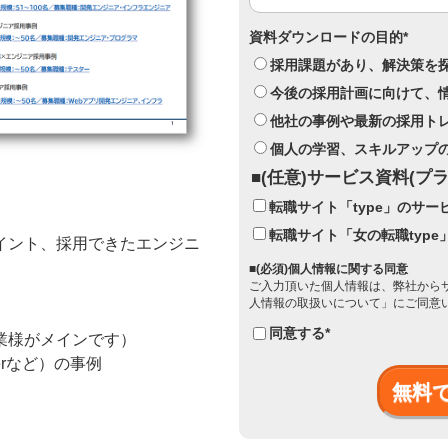
資料ダウンロードの目的
*
採用課題があり、解決策を
今後の採用計画に向けて、
他社の事例や最新の採用ト
個人の学習、スキルアップ
■(任意)サービス資料(
転職サイト「type」のサ
転職サイト「女の転職typ
イント、採用できたエンジニ
■(必須)個人情報に関する同意
ご入力頂いた個人情報は、弊社から
人情報の取扱いについて
」にご同意
同意する
*
業様がメインです）
erなど）の事例