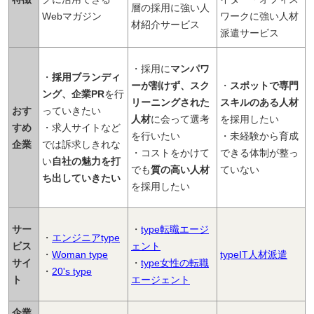
層の採用に強い人
Webマガジン
ワークに強い人材
材紹介サービス
派遣サービス
・採用に
マンパワ
・
採用ブランディ
ーが割けず、スク
・
スポットで専門
ング、企業PR
を行
リーニングされた
スキルのある人材
おす
っていきたい
人材
に会って選考
を採用したい
すめ
・求人サイトなど
を行いたい
・未経験から育成
企業
では訴求しきれな
・コストをかけて
できる体制が整っ
い
自社の魅力を打
でも
質の高い人材
ていない
ち出していきたい
を採用したい
サー
・
type転職エージ
・
エンジニアtype
ビス
ェント
・
Woman type
typeIT人材派遣
サイ
・
type女性の転職
・
20's type
ト
エージェント
企業