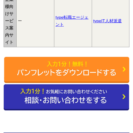
様向
けサ
type転職エージェ
ービ
ー
typeIT人材派遣
ント
ス案
内サ
イト