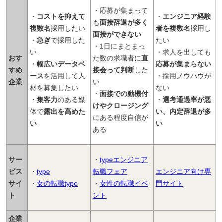
・応募が集まって
・
コストを抑えて
・
エンジニア経験
も
面接辞退が多く
複数名
採用したい
者を複数名
採用し
面接ができない
・
急ぎ
で採用した
たい
・1日にまとまっ
い
・求人を出しても
おす
た数の求職者に
直
・
幅広いデータベ
応募が集まらない
すめ
接会って判断
した
ース
を活用して人
・採用ノウハウが
企業
い
材を募集したい
ない
・
面接での動機付
・
集客力
のある媒
・
選考通過率が悪
けやクロージング
体で
露出を高めた
い、内定辞退が多
にある程度自信が
い
い
ある
サー
・
typeエンジニア
ビス
・
type
転職フェア
エンジニア向け専
サイ
・
女の転職type
・
女性の転職イベ
門サイト
ト
ント
企業