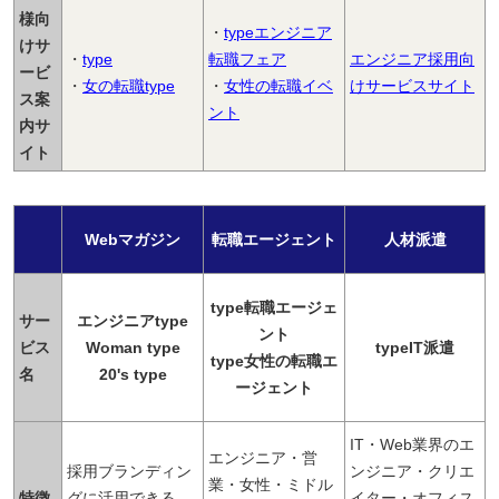
様向
・
typeエンジニア
けサ
・
type
転職フェア
エンジニア採用向
ービ
・
女の転職type
・
女性の転職イベ
けサービスサイト
ス案
ント
内サ
イト
Webマガジン
転職エージェント
人材派遣
type転職エージェ
サー
エンジニアtype
ント
ビス
Woman type
typeIT派遣
type女性の転職エ
名
20's type
ージェント
IT・Web業界のエ
エンジニア・営
採用ブランディン
ンジニア・クリエ
業・女性・ミドル
特徴
グに活用できる
イター・オフィス